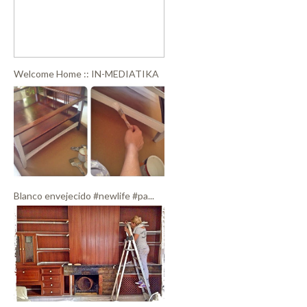
Welcome Home :: IN-MEDIATIKA
Blanco envejecido ‪#‎newlife‬ ‪#‎pa...